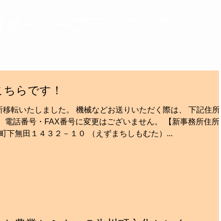
ハカリの不満を解決する
ンセプト
取扱製品
導入方法
会社情報
SDGsの
こちらです！
移転いたしました。 機械などお送りいただく際は、 下記住所
、電話番号・FAX番号に変更はございません。 【新事務所住所
画図町下無田１４３２－１０ （えずまちしもむた）...