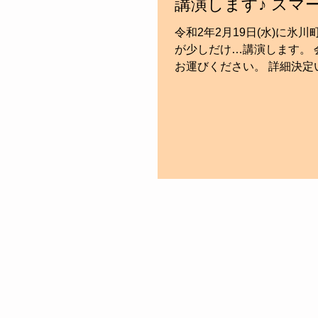
講演します♪ スマ
令和2年2月19日(水)に
が少しだけ…講演します。
お運びください。 詳細決定
ミナー』...