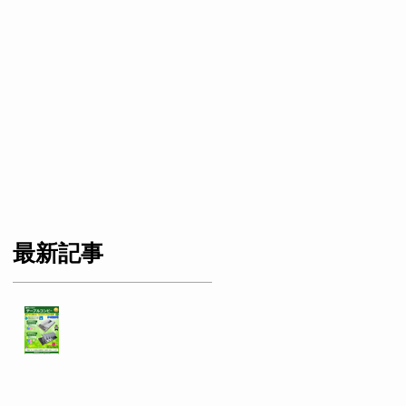
社長
を
セ
最新記事
テーブルコンビ製
品の型式表記を一
新しました