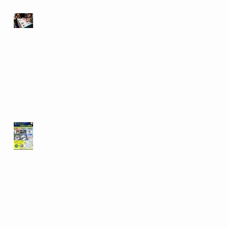
「施し」ではなく
「働いて自立を」
──熊本福祉会との
出会いから
テーブルコンビlite-Aの
プライバシーポリシー
について
「試してナット
ク！計量まるごと
体験会」を開催し
ます
【レンタル料金価格変
更のお知らせ】