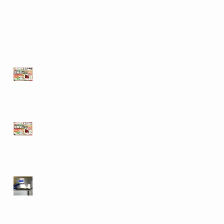
📢 賃上げ対応にあわせ
て活用できる助成金制
度のご案内✨働き方改
革推進支援助成金【年
🌾続！出展情報 🌾
休促進支援コース】✨
【展示会情報】JA
ひだ吉城農機セン
ター農機夏まつり
２０２５に出展し
アプリ不要のビデ
ます！
オ通話で簡単に遠
隔メンテナンスで