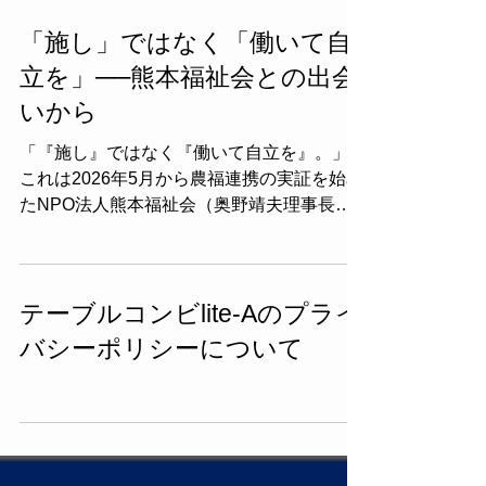
「施し」ではなく「働いて自
立を」──熊本福祉会との出会
いから
「『施し』ではなく『働いて自立を』。」
これは2026年5月から農福連携の実証を始め
たNPO法人熊本福祉会（奥野靖夫理事長）
の現場でいただいた言葉です。同会は熊本県
農福連携協議会の会長団体であり、ノウフ
ク・アワード2024準グランプリ受賞団体。
「障がい者の方々を支援される対象としてだ
テーブルコンビlite-Aのプライ
け見るのではなく、社会に貢献できる仕事の
バシーポリシーについて
担い手として迎えたい」という強い思いを、
組織として共有されています。 私たち株式