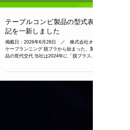
テーブルコンビ製品の型式表
記を一新しました
掲載日：2026年6月28日 ／ 株式会社オー
ケープランニング 脱プラから始まった、製
品の世代交代 当社は2024年に「脱プラスチ
ック」を掲げ、テーブルコンビシリーズの筐
体材質を順次、樹脂から板金（アルミ・ステ
ンレス）へと切り替えてまいりました。 こ
の板金モデルへの全面移行に合わせて、製品
の型式コードを全社で統一された規則に刷新
いたしましたので、お知らせいたします。
新しい型式コードの読み方 たとえば従来
「TC08LXX-NM」と表記していたモデル