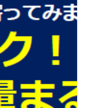
会社オーケープランニング（熊本市南区）
は、組合せハカリ「テーブルコンビ」の開
発・製造・販売を通じて、その思いに応える
具体的な仕組みを提供したいと考えました。
本記事では、その仕組みと、現場ですでに見
えはじめている成果をご紹介します。 なぜ
今、農福連携か 就労継続支援B型事業所の利
用者の全国平均月額工賃は、約23,053円
（令和5年度・厚生労働省）。年収換算でも
30万円に届かない水準で、「働いて自立す
る」には十分とは言えません。 一方で、農
業現場は深刻な人手不足に直面しています。
収穫時期になればパック詰めに追われ、家族
と過ごす時間も削られる。生産者からは