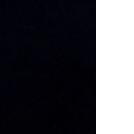
は、新規則では「TC-MS-0810-114-PB」と
なります。 読み方は次のとおりです。 TC
… テーブルコンビ（標準シリーズ） MS …
MATRIX表示／シングル（1列）配列 0810
… 8ヘッド・10kgセル 114 … 計量皿ピッチ
114mm PB … 防水等級IP62 桁ごとの意味を
1対1で対応させたことで、型式を見るだけ
で仕様が一目でわかるようになりました。お
客様・販売店・当社の三者間で、発注や保守
のやり取りがよりスムーズになるものと考え
ております。 製品仕様・性能に変更はあり
ません.