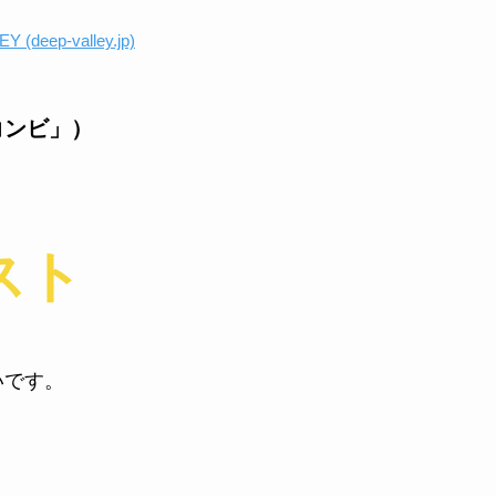
p-valley.jp)
コンビ」）
スト
いです。