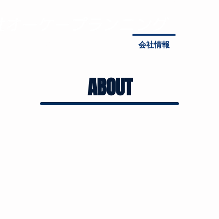
ハカリの不満を解決する
ンセプト
取扱製品
導入方法
会社情報
SDGsの
ABOUT