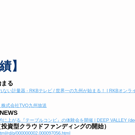
績】
始まる
い計量器 - RKBテレビ / 世界一の九州が始まる！ | RKBオンラ
 株式会社TVQ九州放送
 NEWS
る『テーブルコンビ』の体験会を開催 | DEEP VALLEY (deep-val
（投資型クラウドファンディングの開始）
/html/rd/p/000000002.000097056.html