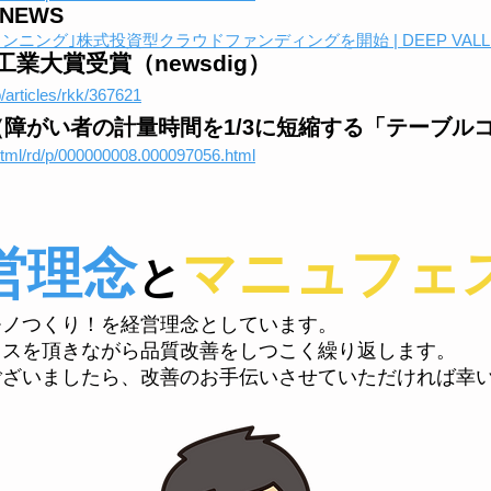
 NEWS
グ｣株式投資型クラウドファンディングを開始 | DEEP VALLEY (dee
工業大賞受賞（newsdig）
p/articles/rkk/367621
障がい者の計量時間を1/3に短縮する「テーブル
n/html/rd/p/000000008.000097056.html
営理念
マニュフェ
と
モノつくり！を経営理念としています。
イスを頂きながら品質改善をしつこく繰り返します。
ございましたら、改善のお手伝いさせていただければ幸