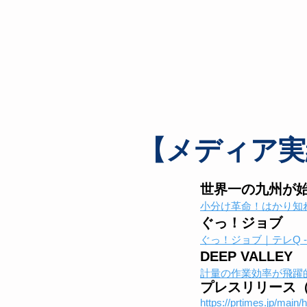
【メディア実
世界一の九州が
小分け革命！はかり知れな
ぐっ！ジョブ
ぐっ！ジョブ｜テレQ -
DEEP VALLEY
計量の作業効率が飛躍的に上が
プレスリリース
https://prtimes.jp/main