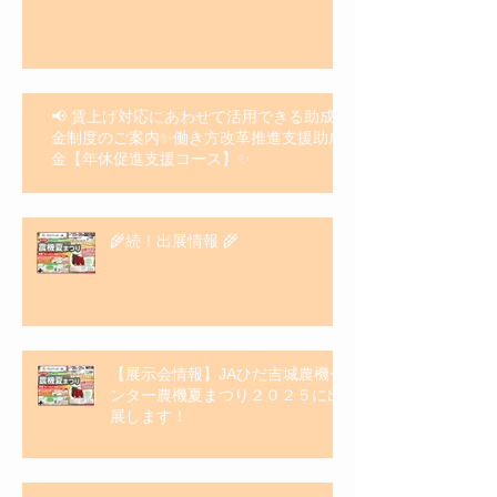
📢 賃上げ対応にあわせて活用できる助成
金制度のご案内✨働き方改革推進支援助成
金【年休促進支援コース】✨
🌾続！出展情報 🌾
【展示会情報】JAひだ吉城農機セ
ンター農機夏まつり２０２５に出
展します！