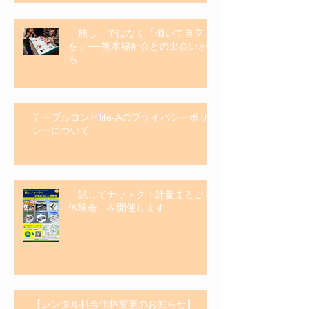
「施し」ではなく「働いて自立
を」──熊本福祉会との出会いか
ら
テーブルコンビlite-Aのプライバシーポリ
シーについて
「試してナットク！計量まるごと
体験会」を開催します
【レンタル料金価格変更のお知らせ】