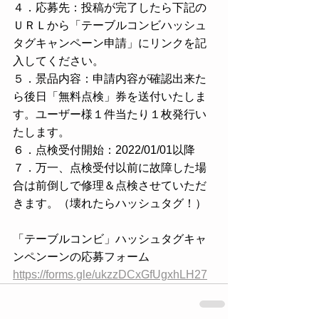
４．応募先：投稿が完了したら下記の
ＵＲＬから「テーブルコンビハッシュ
タグキャンペーン申請」にリンクを記
入してください。
５．景品内容：申請内容が確認出来た
ら後日「無料点検」券を送付いたしま
す。ユーザー様１件当たり１枚発行い
たします。
６．点検受付開始：2022/01/01以降
７．万一、点検受付以前に故障した場
合は前倒しで修理＆点検させていただ
きます。（壊れたらハッシュタグ！）
「テーブルコンビ」ハッシュタグキャ
ンペンーンの応募フォーム
https://forms.gle/ukzzDCxGfUgxhLH27