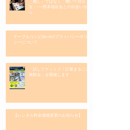
「施し」ではなく「働いて自立
を」──熊本福祉会との出会いか
ら
テーブルコンビlite-Aのプライバシーポリ
シーについて
「試してナットク！計量まるごと
体験会」を開催します
【レンタル料金価格変更のお知らせ】