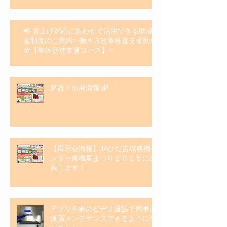
📢 賃上げ対応にあわせて活用できる助成
金制度のご案内✨働き方改革推進支援助成
金【年休促進支援コース】✨
🌾続！出展情報 🌾
【展示会情報】JAひだ吉城農機セ
ンター農機夏まつり２０２５に出
展します！
アプリ不要のビデオ通話で簡単に
遠隔メンテナンスできるようにな