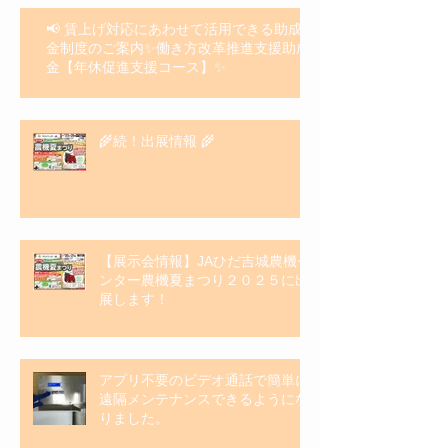
📢 賃上げ対応にあわせて活用できる助成
金制度のご案内✨働き方改革推進支援助成
金【年休促進支援コース】✨
🌾続！出展情報 🌾
【展示会情報】JAひだ吉城農機セ
ンター農機夏まつり２０２５に出
展します！
アプリ不要のビデオ通話で簡単に
遠隔メンテナンスできるようにな
りました。