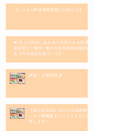
【レンタル料金価格変更のお知らせ】
📢 賃上げ対応にあわせて活用できる助成
金制度のご案内✨働き方改革推進支援助成
金【年休促進支援コース】✨
🌾続！出展情報 🌾
【展示会情報】JAひだ吉城農機セ
ンター農機夏まつり２０２５に出
展します！