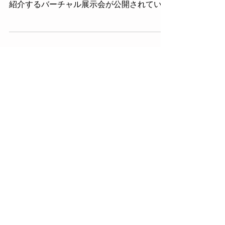
農水省による産学連携支援事業として、農業
分野で活躍している先端技術のコンテンツを
紹介するバーチャル展示会が公開されていま
す。 弊社のテーブルコンビも出展してお
り、世界で一番新しいはかり方！【残量表示
計量】などについて紹介しております。...